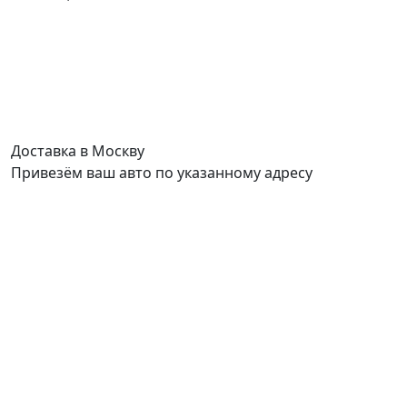
Доставка в Москву
С
Привезём ваш авто по указанному адресу
П
д